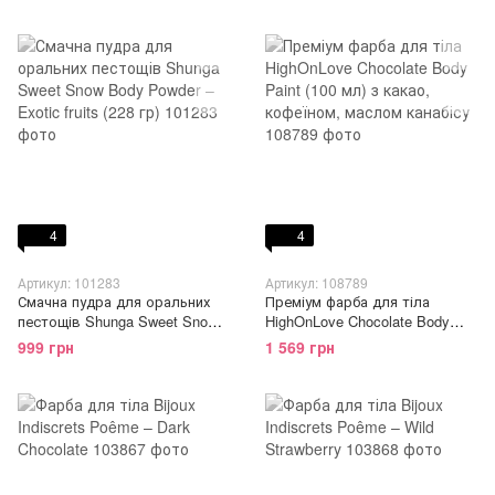
аромат полуни
кокоса
4
4
Артикул: 101283
Артикул: 108789
Смачна пудра для оральних
Преміум фарба для тіла
пестощів Shunga Sweet Snow
HighOnLove Chocolate Body
Body Powder – Exotic fruits (228
Paint (100 мл) з какао,
999 грн
1 569 грн
гр)
кофеїном, маслом канабісу