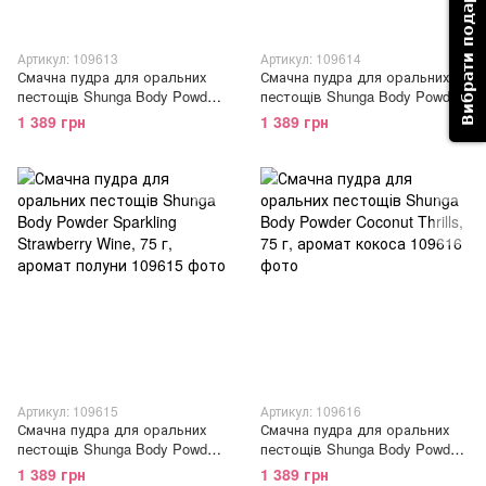
Вибрати подарунок
Артикул: 109613
Артикул: 109614
Смачна пудра для оральних
Смачна пудра для оральних
пестощів Shunga Body Powder
пестощів Shunga Body Powder
Raspberry feeling, 75 г, аромат
Luscious Mango, 75 г, аромат
1 389 грн
1 389 грн
малини
манго
Артикул: 109615
Артикул: 109616
Смачна пудра для оральних
Смачна пудра для оральних
пестощів Shunga Body Powder
пестощів Shunga Body Powder
Sparkling Strawberry Wine, 75 г,
Coconut Thrills, 75 г, аромат
1 389 грн
1 389 грн