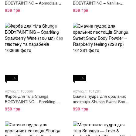
BODYPAINTING – Aphrodisiac
BODYPAINTING – Vanilla-
chocolate (100 мл) без глютену
Chocolate Temptation (100 мл)
959 грн
959 грн
та парабенів
без глютену та парабенів
4
4
Артикул: 100666
Артикул: 101281
Фарба для тіла Shunga
Смачна пудра для оральних
BODYPAINTING – Sparkling
пестощів Shunga Sweet Snow
Strawberry Wine (100 мл) без
Body Powder – Raspberry
959 грн
999 грн
глютену та парабенів
feeling (228 гр)