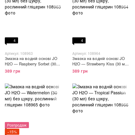
4
4
Артикул: 108963
Артикул: 108964
Змазка на водній основі JO
Змазка на водній основі JO
H2O — Raspberry Sorbet (30
H2O — Strawberry Kiss (30 мл)
мл) без цукру, рослинний
без цукру, рослинний гліцерин
389 грн
389 грн
гліцерин
Розпродаж
−15%