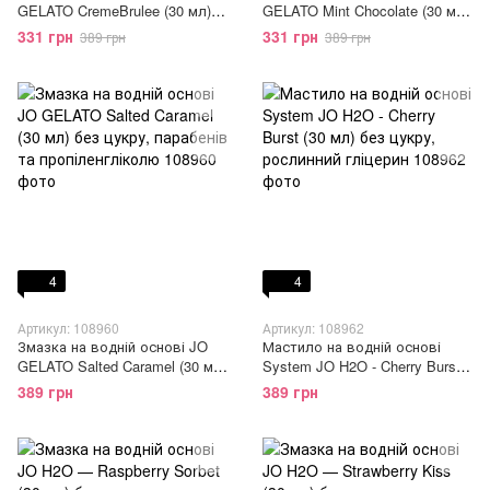
GELATO CremeBrulee (30 мл)
GELATO Mint Chocolate (30 мл)
без цукру, парабенів та
без цукру, парабенів та
331 грн
331 грн
389 грн
389 грн
пропіленгліколю
пропіленгліколю
4
4
Артикул: 108960
Артикул: 108962
Змазка на водній основі JO
Мастило на водній основі
GELATO Salted Caramel (30 мл)
System JO H2O - Cherry Burst
без цукру, парабенів та
(30 мл) без цукру, рослинний
389 грн
389 грн
пропіленгліколю
гліцерин