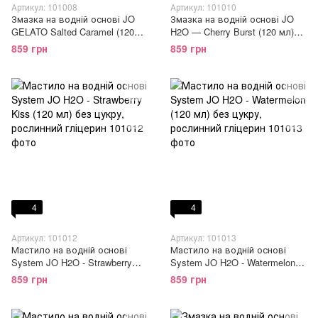
Артикул: 101008
Артикул: 101010
Змазка на водній основі JO
Змазка на водній основі JO
GELATO Salted Caramel (120
H2O — Cherry Burst (120 мл)
мл) без цукру, парабенів та
без цукру, рослинний гліцерин
859 грн
859 грн
гліколю
4
4
Артикул: 101012
Артикул: 101013
Мастило на водній основі
Мастило на водній основі
System JO H2O - Strawberry
System JO H2O - Watermelon
Kiss (120 мл) без цукру,
(120 мл) без цукру, рослинний
859 грн
859 грн
рослинний гліцерин
гліцерин