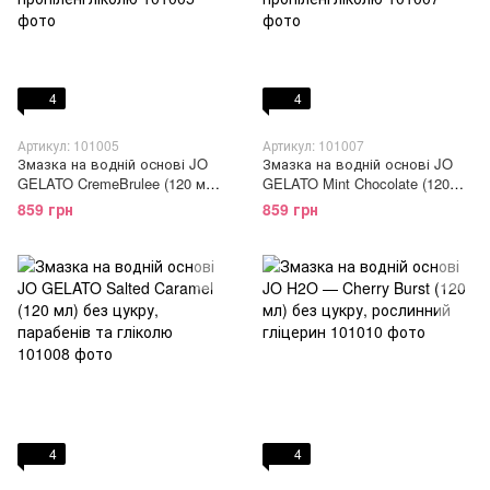
4
4
Артикул: 101005
Артикул: 101007
Змазка на водній основі JO
Змазка на водній основі JO
GELATO CremeBrulee (120 мл)
GELATO Mint Chocolate (120
без цукру, парабенів та
мл) без цукру, парабенів та
859 грн
859 грн
пропіленгліколю
пропіленгліколю
4
4