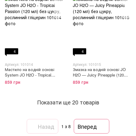
4
4
Артикул: 101014
Артикул: 101015
Мастило на водній основі
Змазка на водній основі JO
System JO H2O - Tropical
H2O — Juicy Pineapple (120
Passion (120 мл) без цукру,
мл) без цукру, рослинний
859 грн
859 грн
рослинний гліцерин
гліцерин
Показати ще 20 товарів
Назад
Вперед
1
з 8