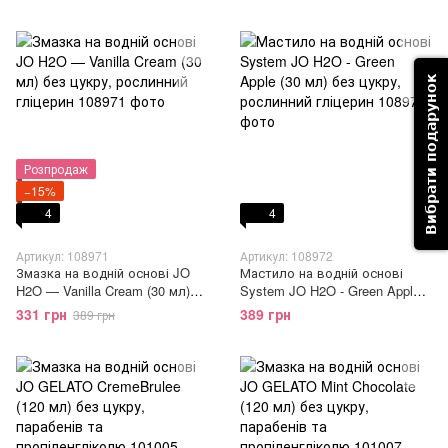
рослинний гліцерин
Вибрати подарунок
Розпродаж
−15%
4
4
Артикул: 108971
Артикул: 108972
Змазка на водній основі JO
Мастило на водній основі
H2O — Vanilla Cream (30 мл)
System JO H2O - Green Apple
без цукру, рослинний гліцерин
(30 мл) без цукру, рослинний
331 грн
389 грн
389 грн
гліцерин