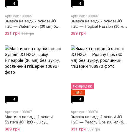
4
4
Артикул: 108965
Артикул: 108966
Змазка на водній основі JO
Змазка на водній основі JO
H2O — Watermelon (30 мл) без
H2O — Tropical Passion (30 мл)
цукру, рослинний гліцерин
без цукру, рослинний гліцерин
331 грн
389 грн
389 грн
Розпродаж
−15%
4
4
Артикул: 108967
Артикул: 108970
Мастило на водній основі
Змазка на водній основі JO
System JO H2O - Juicy
H2O — Peachy Lips (30 мл) без
Pineapple (30 мл) без цукру,
цукру, рослинний гліцерин
389 грн
331 грн
389 грн