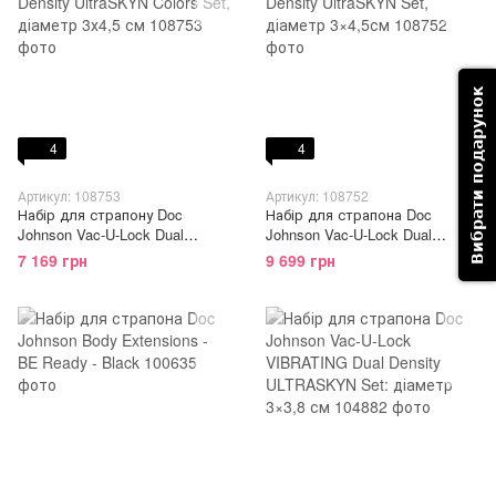
Вибрати подарунок
4
4
Артикул: 108753
Артикул: 108752
Набір для страпону Doc
Набір для страпона Doc
Johnson Vac-U-Lock Dual
Johnson Vac-U-Lock Dual
Density UltraSKYN Colors Set,
Density UltraSKYN Set, діаметр
7 169 грн
9 699 грн
діаметр 3х4,5 см
3×4,5см