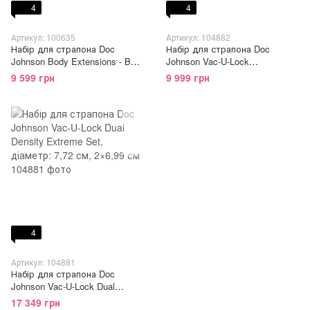
4
4
Артикул: 100635
Артикул: 104882
Набір для страпона Doc
Набір для страпона Doc
Johnson Body Extensions - BE
Johnson Vac-U-Lock
Ready - Black
VIBRATING Dual Density
9 599 грн
9 999 грн
ULTRASKYN Set: діаметр
3×3,8 см
4
Артикул: 104881
Набір для страпона Doc
Johnson Vac-U-Lock Dual
Density Extreme Set, діаметр:
17 349 грн