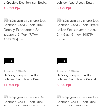
вібрацією Doc Johnson Body
Johnson Vac-U-Lock Dual
Extensions - BE Naughty - Black
Density Starter Set Vanilla,
13 399 грн
8 129 грн
діаметр 2х3,8 см, 5,1 см
4
4
Артикул: 108755
Артикул: 108754
Набір для страпона Doc
Набір для страпона Doc
Johnson Vac-U-Lock Dual
Johnson Vac-U-Lock Crystal
Density Experienced Set,
Jellies Set, діаметр 3,8см,
11 799 грн
8 999 грн
діаметр 2×7см, 7,7см
2×4,5см, 5,1 см