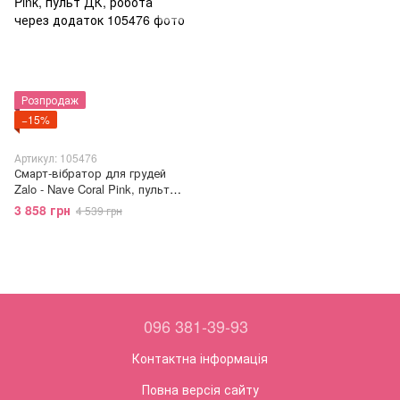
Розпродаж
−15%
Артикул: 105476
Смарт-вібратор для грудей
Zalo - Nave Coral Pink, пульт
ДК, робота через додаток
3 858 грн
4 539 грн
096 381-39-93
Контактна інформація
Повна версія сайту