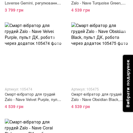
Lovense Gemini, регулювання
Zalo - Nave Turquoise Green,
стискання соска, можна
пульт ДК, робота через
3 799 грн
4 539 грн
носити
додаток
Вибрати подарунок
Артикул: 105474
Артикул: 105475
Смарт-вібратор для грудей
Смарт-вібратор для грудей
Zalo - Nave Velvet Purple, пульт
Zalo - Nave Obsidian Black,
ДК, робота через додаток
пульт ДК, робота через
4 539 грн
4 539 грн
додаток