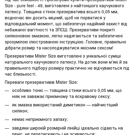
Size - pure feel - 49, виготовлені з найтоншого каучукового
латексу. Товщина стінок презерватива всього 0,05 мм,
водночас він досить міцний, щоб не порватися у
відповідальний момент, що забезпечує надійний захист від
небажаної вагітності та ЗПСШ. Презервативи покриті
силіконовою змазкою, легко надягаються та забезпечені
зрозумілою ілюстрованою інструкцією. Головне, правильно
дібрати розмір та насолоджуватися якісним сексом!
Презервативи Mister Size виготовлені з унікальної суміші
натурального каучукового латексу. На дотик вони м’які й за
правильного підбору розміру практично не відчуваються під
час близькості.
Переваги презервативів Mister Size:
особливо тонкі — товщина стінки всього 0,05 мм, що
ніяк не заважає приємному та яскравому сексу;
як змазка використаний диметикон — найчистіший
силікон;
немає неприємного запаху;
завдяки широкій розмірній лінійці ідеально сідають на
пеніс, не перетискають і не зсуваються;