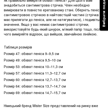
Вибрати подарунок
Як правильно виміряти обхват пеніса? Для цього вам
знадобиться сантиметрова стрічка. Член необхідно
вимірювати в повністю ерегованому стані. Оберніть пеніс
сантиметровою стрічкою в найтовстішій частині (стрічка
має прилягати до пеніса, але не натягуватися), і подивіться
значення. Якщо у вас немає сантиметрової стрічки,
використовуйте будь-який шнурок, м’який папір тощо, після
чого виміряйте відрізок, що вийшов, звичайною лінійкою.
Таблиця розмірів
Розмір 47: обхват пеніса 9–9,5 см
Розмір 49: обхват пеніса 9,5–10 см
Розмір 53: обхват пеніса 10–11,3 см
Розмір 57: обхват пеніса 11,3–12,7 см
Розмір 60: обхват пеніса 12,7–13,7 см
Розмір 64: обхват пеніса 13,7–14,7 см
Розмір 69: обхват пеніса 14,7–15,7 см
Німецький бренд Mister Size представлений на ринку вже