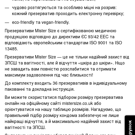
чудово розтягуються та особливо міцні на розрив:
кожний презерватив проходить електронну перевірку;
eco-friendly та vegan-friendly.
Презервативи Mister Size є сертифікованою медичною
продукцією відповідно до директиви ЄС 93/42 EEC та
відповідають європейським стандартам ISO 9001 та ISO
13485.
Презервативи Mister Size — це не тільки надійний захист від
ЗПСШ та вагітності, але й відчуття «шкіра до шкіри». Ніщо
не завадить вам повністю розслабитися та отримати
максимум задоволення під час близькості!
До комплекту входить 36 презервативів в індивідуальному
пакованні та докладна інструкція.
Ви можете скористатися підбором розміру презерватива
онлайн на офіційному сайті mistersize.co.uk або
орієнтуватися на нашу таблицю розмірів. Нагадуємо, що
правильний підбір розміру кондома забезпечує не лише
найкращі відчуття, а й максимально надійний захист від
вагітності та ЗПСШ.