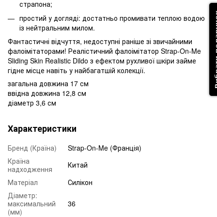
страпона;
Вибрати
простий у догляді: достатньо промивати теплою водою
із нейтральним милом.
Фантастичні відчуття, недоступні раніше зі звичайними
фалоімітаторами! Реалістичний фалоімітатор Strap-On-Me
Sliding Skin Realistic Dildo з ефектом рухливої шкіри займе
гідне місце навіть у найбагатшій колекції.
загальна довжина 17 см
ввідна довжина 12,8 см
діаметр 3,6 см
Характеристики
Бренд (Країна)
Strap-On-Me (Франція)
Країна
Китай
надходження
Матеріал
Силікон
Діаметр:
максимальний
36
(мм)