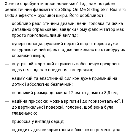
Хочете спробувати щось новеньке? Тоді вам потрібен
реалістичний фалоімітатор Strap-On-Me Sliding Skin Realistic
Dildo з ефектом рухливої шкіри. Його особливості:
особливо реалістичний дизайн: вени, головка та яєчка
детально опрацьовані, завдяки чому фалоімітатор має
просто приголомшливий вигляд;
суперінновація: рухливий верхній шар створює дуже
натуралістичний ефект, адже він ковзає по стовбуру як
справжня шкіра;
внутрішній жорсткий стрижень забезпечує прекрасні
відчуття і під час введення, і всередині;
надм’який та еластичний силікон дуже приємний на
дотик і абсолютно безпечний;
невеликий розмір: довжина 17 см та діаметр 3,6 см;
надійна присоска: можна кріпити і до горизонтальної, і
до вертикальної поверхні, головне, щоб вона була
гладенькою;
присоска у вигляді серця;
підходить для використання з більшістю ременів для