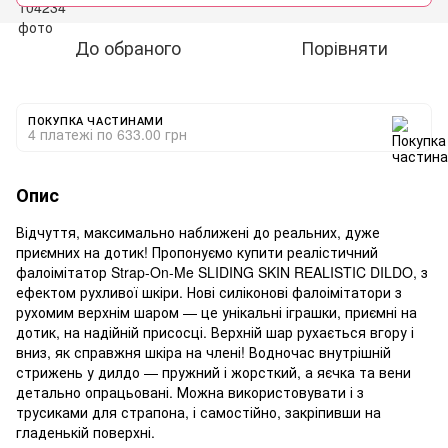
До обраного
Порівняти
ПОКУПКА ЧАСТИНАМИ
4 платежі по 633.00 грн
Опис
Відчуття, максимально наближені до реальних, дуже
приємних на дотик! Пропонуємо купити реалістичний
фалоімітатор Strap-On-Me SLIDING SKIN REALISTIC DILDO, з
ефектом рухливої шкіри. Нові силіконові фалоімітатори з
рухомим верхнім шаром — це унікальні іграшки, приємні на
дотик, на надійній присосці. Верхній шар рухається вгору і
вниз, як справжня шкіра на члені! Водночас внутрішній
стрижень у дилдо — пружний і жорсткий, а яєчка та вени
детально опрацьовані. Можна використовувати і з
трусиками для страпона, і самостійно, закріпивши на
гладенькій поверхні.