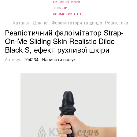
Каталог
Для неї
Фалоімітатори та дилдо
Реалістики
Реалістичний фалоімітатор Strap-
On-Me Sliding Skin Realistic Dildo
Black S, ефект рухливої шкіри
Артикул:
104234
Написати відгук