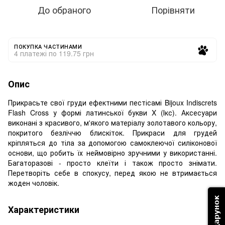
До обраного
Порівняти
ПОКУПКА ЧАСТИНАМИ
4 платежі по 119.75 грн
Опис
Прикрасьте свої груди ефектними пестісамі Bijoux Indiscrets
Flash Cross у формі латинської букви X (Ікс). Аксесуари
виконані з красивого, м'якого матеріалу золотавого кольору,
покритого безліччю блискіток. Прикраси для грудей
кріпляться до тіла за допомогою самоклеючої силіконової
основи, що робить їх неймовірно зручними у використанні.
Багаторазові - просто клеїти і також просто знімати.
Перетворіть себе в спокусу, перед якою не втримається
жоден чоловік.
Характеристики