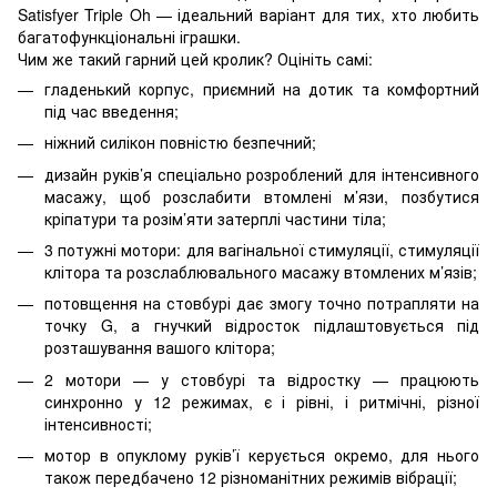
Satisfyer Triple Oh — ідеальний варіант для тих, хто любить
багатофункціональні іграшки.
Чим же такий гарний цей кролик? Оцініть самі:
гладенький корпус, приємний на дотик та комфортний
під час введення;
ніжний силікон повністю безпечний;
дизайн руків’я спеціально розроблений для інтенсивного
масажу, щоб розслабити втомлені м’язи, позбутися
кріпатури та розім’яти затерплі частини тіла;
3 потужні мотори: для вагінальної стимуляції, стимуляції
клітора та розслаблювального масажу втомлених м’язів;
потовщення на стовбурі дає змогу точно потрапляти на
точку G, а гнучкий відросток підлаштовується під
розташування вашого клітора;
2 мотори — у стовбурі та відростку — працюють
синхронно у 12 режимах, є і рівні, і ритмічні, різної
інтенсивності;
мотор в опуклому руків’ї керується окремо, для нього
також передбачено 12 різноманітних режимів вібрації;