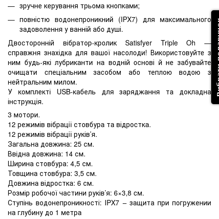
зручне керування трьома кнопками;
повністю водонепроникний (IPX7) для максимального
Вибрати
задоволення у ванній або душі.
Двосторонній вібратор-кролик Satisfyer Triple Oh —
справжня знахідка для вашої насолоди! Використовуйте з
ним будь-які лубриканти на водній основі й не забувайте
очищати спеціальним засобом або теплою водою з
нейтральним милом.
У комплекті USB-кабель для заряджання та докладна
інструкція.
3 мотори.
12 режимів вібрації стовбура та відростка.
12 режимів вібрації руків’я.
Загальна довжина: 25 см.
Ввідна довжина: 14 см.
Ширина стовбура: 4,5 см.
Товщина стовбура: 3,5 см.
Довжина відростка: 6 см.
Розмір робочої частини руків’я: 6×3,8 см.
Ступінь водонепроникності: IPX7 – защита при погружении
на глубину до 1 метра