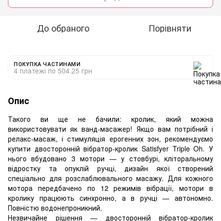
До обраного
Порівняти
ПОКУПКА ЧАСТИНАМИ
4 платежі по 504.25 грн
Опис
Такого ви ще не бачили: кролик, який можна
використовувати як ванд-масажер! Якщо вам потрібний і
релакс-масаж, і стимуляція ерогенних зон, рекомендуємо
купити двосторонній вібратор-кролик Satisfyer Triple Oh. У
нього вбудовано 3 мотори — у стовбурі, кліторальному
відростку та опуклій ручці, дизайн якої створений
спеціально для розслаблювального масажу. Для кожного
мотора передбачено по 12 режимів вібрації, мотори в
кролику працюють синхронно, а в ручці — автономно.
Повністю водонепроникний.
Незвичайне рішення — двосторонній вібратор-кролик