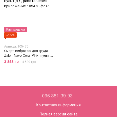
Распродажа
−15%
Артикул: 105476
Смарт-вибратор для груди
Zalo - Nave Coral Pink, пульт
ДУ, работа через приложение
3 858 грн
4 539 грн
096 381-39-93
Контактная информация
Полная версия сайта