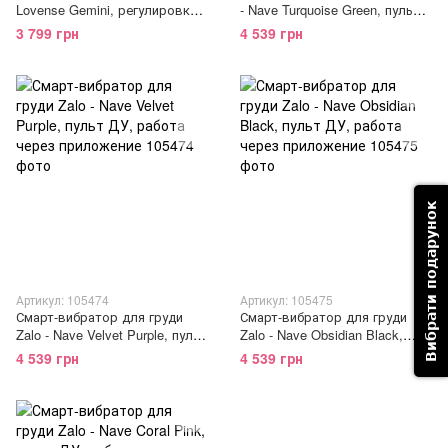
Lovense Gemini, регулировка
- Nave Turquoise Green, пульт
сжатия соска, можно носить
ДУ, работа через приложение
3 799 грн
4 539 грн
Вибрати подарунок
Артикул: 105474
Артикул: 105475
Смарт-вибратор для груди
Смарт-вибратор для груди
Zalo - Nave Velvet Purple, пульт
Zalo - Nave Obsidian Black,
ДУ, работа через приложение
пульт ДУ, работа через
4 539 грн
4 539 грн
приложение