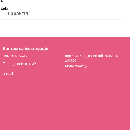
1
Zalo
Гарантія
Контактна інформація
096 381-39-93
офіс - м. Київ, головний склад - м.
Дніпро
Передзвонити вам?
Мапа проїзду
e-mail