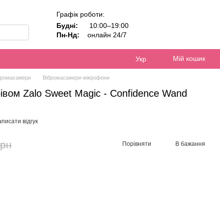
Графік роботи:
Будні:
10:00–19:00
Пн-Нд:
онлайн 24/7
Мій кошик
Укр
бромасажери
Вібромасажери-мікрофони
рівом Zalo Sweet Magic - Confidence Wand
писати відгук
грн
Порівняти
В бажання