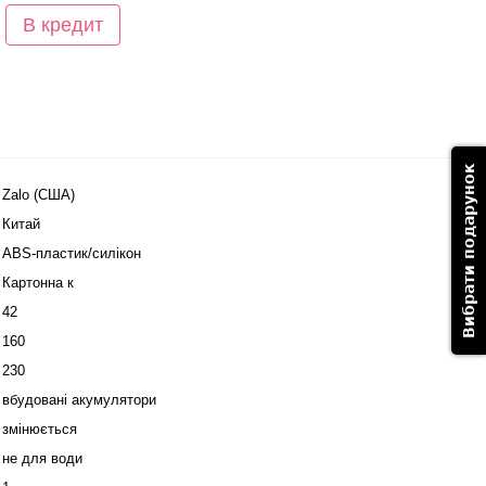
В кредит
Вибрати подарунок
Zalo (США)
Китай
ABS-пластик/силікон
Картонна к
42
160
230
вбудовані акумулятори
змінюється
не для води