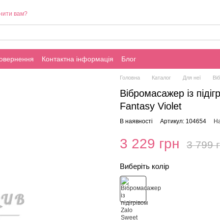
нити вам?
повернення
Контактна інформація
Блог
Головна
Каталог
Для неї
Ві
Вібромасажер із підіг
Fantasy Violet
В наявності
Артикул: 104654
На
3 229 грн
3 799 
Виберіть колір