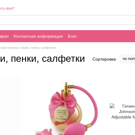
ить вам?
врат
Контактная информация
Блог
ной гигиены спреи, пенки, салфетки
и, пенки, салфетки
по поп
Сортировка: