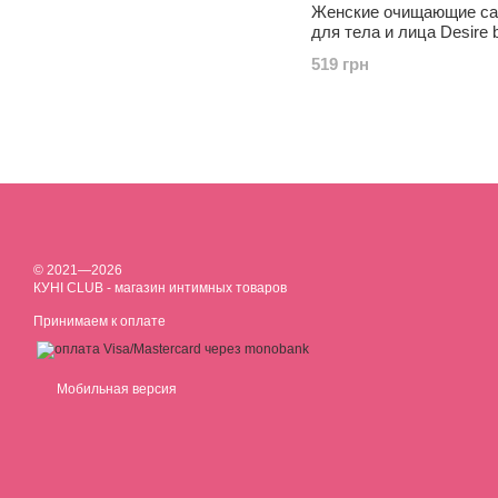
Женские очищающие с
для тела и лица Desire 
Navy Feminine Wipes 25
519 грн
© 2021—2026
КУНІ CLUB - магазин интимных товаров
Принимаем к оплате
Мобильная версия