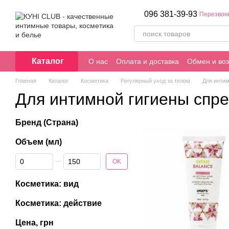
Перейти к основному контенту
096 381-39-93
Перезвон
Каталог
О нас
Оплата и доставка
Обмен и воз
Главная
Каталог
Косметика
Регулярный уход за телом
Для интим
Для интимной гигиены спре
Бренд (Страна)
Объем (мл)
От Объем (мл)
До Объем (мл)
OK
Косметика: вид
Косметика: действие
Цена, грн