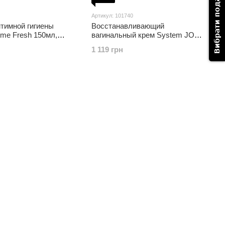
Вибрати подарунок
Артикул: 101740
нтимной гигиены
Восстанавливающий
me Fresh 150мл,
вагинальный крем System JO
зы и алоэ вера,
Renew (120 мл), бисаболол, алоэ
1 119 грн
я
вера и экстракт огурца