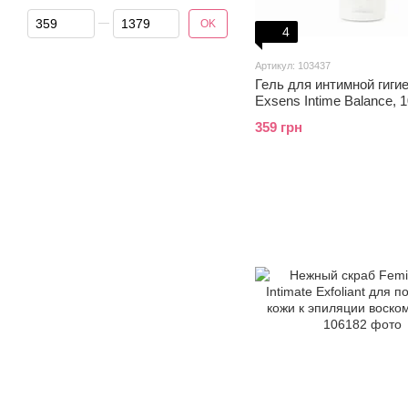
От Цена, грн
До Цена, грн
OK
4
Артикул: 103437
Гель для интимной гиги
Exsens Intime Balance, 1
экстрактом листьев
359 грн
органического алоэ