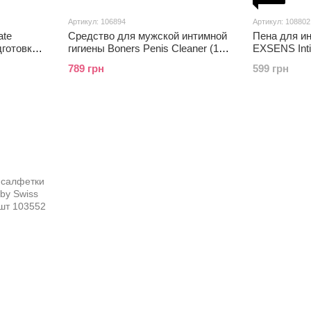
Артикул: 106894
Артикул: 108802
ate
Средство для мужской интимной
Пена для и
одготовки
гигиены Boners Penis Cleaner (150
EXSENS Inti
 (50 мл)
мл)
экстракт ро
789 грн
599 грн
натуральна