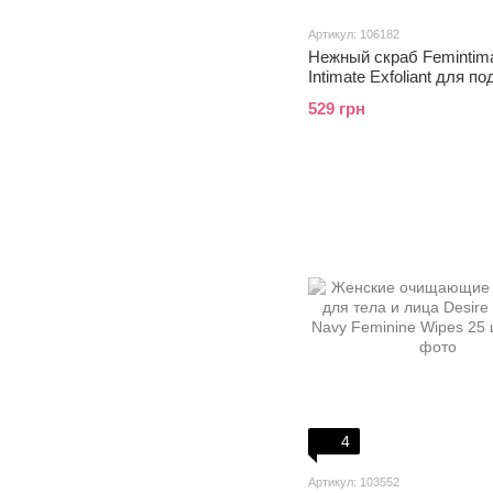
Артикул: 106182
Нежный скраб Femintim
Intimate Exfoliant для п
кожи к эпиляции воском
529 грн
4
Артикул: 103552