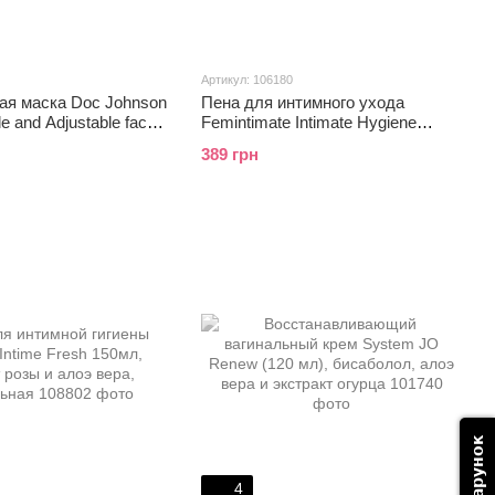
Артикул: 106180
ая маска Doc Johnson
Пена для интимного ухода
e and Adjustable face
Femintimate Intimate Hygiene
Mousse (100 мл)
389 грн
4