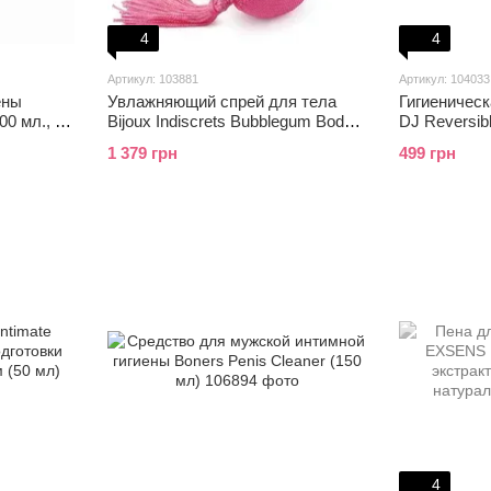
4
4
Артикул: 103881
Артикул: 104033
ены
Увлажняющий спрей для тела
Гигиеническ
00 мл., с
Bijoux Indiscrets Bubblegum Body
DJ Reversibl
Mist с возбуждающим фруктовым
mask
1 379 грн
499 грн
ароматом
4