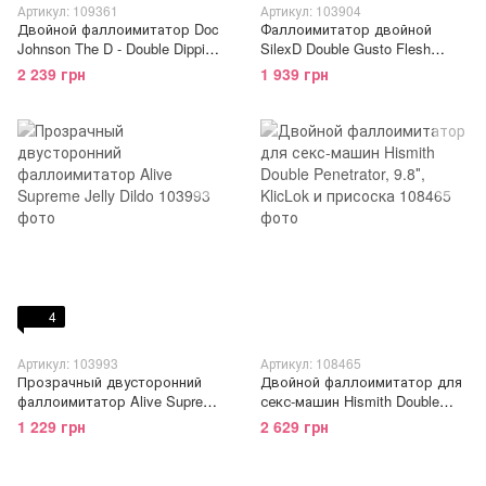
Артикул: 109361
Артикул: 103904
Двойной фаллоимитатор Doc
Фаллоимитатор двойной
Johnson The D - Double Dippin
SilexD Double Gusto Flesh
D FIRMSKYN для анально-
(Model 1 size 8" & 7"),
2 239 грн
1 939 грн
вагинального секса
двухслойный, силикон + Silex
4
Артикул: 103993
Артикул: 108465
Прозрачный двусторонний
Двойной фаллоимитатор для
фаллоимитатор Alive Supreme
секс-машин Hismith Double
Jelly Dildo
Penetrator, 9.8″, KlicLok и
1 229 грн
2 629 грн
присоска