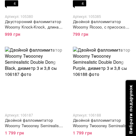
4
4
Артикул: 105380
Артикул: 105385
Двусторонний фалоимитатор
Двойной фаллоимитатор
Wooomy Knock-Knock, длина
Wooomy Ricooo, с присоской,
40 см, диаметр 4 см
размер 19х4,3 см и 17х3,3 см
999 грн
799 грн
Вибрати подарунок
Артикул: 106187
Артикул: 106188
Двойной фаллоимитатор
Двойной фаллоимитатор
Wooomy Twoooney Semirealistic
Wooomy Twoooney Semirealistic
Double Dong Black, диаметр 3
Double Dong Purple, диаметр 3
1 799 грн
1 799 грн