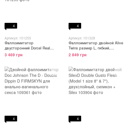
4
4
Артикул: 101255
Артикул: 101328
Фаллоимитатор
Фаллоимитатор двойной Alive
двусторонний Dorcel Real
Twins размер L, гибкий,
Double Do Magenta, диаметр
диаметр 2,8см - 3,4см, длина
3 469 грн
2 849 грн
4см, длина 42см
40см
4
4