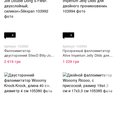
4
4
Артикул: 103992
Артикул: 103994
Фаллоимитатор
Прозрачный фаллоимитатор
двусторонний SIlexD Billy-Joe
Alive Imperium Jelly Dildo для
Double Dong S Flesh,
двойного проникновения
2 619 грн
1 229 грн
двухслойный,
силикон+Silexpan