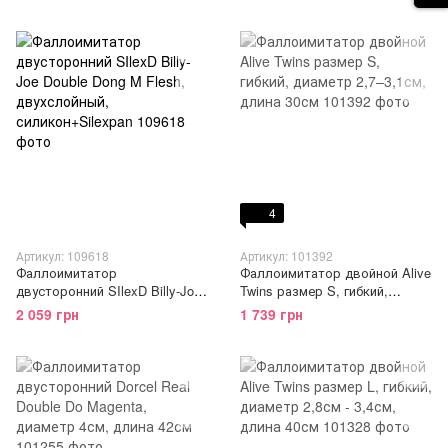
и 3,8 см
и 3,8 см
4
Артикул: 109618
Артикул: 101392
Фаллоимитатор
Фаллоимитатор двойной Alive
двусторонний SIlexD Billy-Joe
Twins размер S, гибкий,
Double Dong M Flesh,
диаметр 2,7–3,1см, длина
2 059 грн
1 739 грн
двухслойный,
30см
силикон+Silexpan