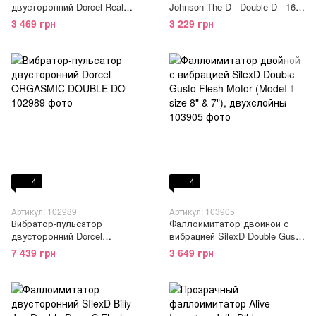
двусторонний Dorcel Real
Johnson The D - Double D - 16
Double Do Black, диаметр 4см,
Inch - ULTRASKYN, диаметр
3 469 грн
3 229 грн
длина 42см
4,4см, Vack-U-Lock
4
4
Артикул: 102989
Артикул: 103905
Вибратор-пульсатор
Фаллоимитатор двойной с
двусторонний Dorcel
вибрацией SilexD Double Gusto
ORGASMIC DOUBLE DO
Flesh Motor (Model 1 size 8" &
7 439 грн
3 649 грн
7"), двухслойны