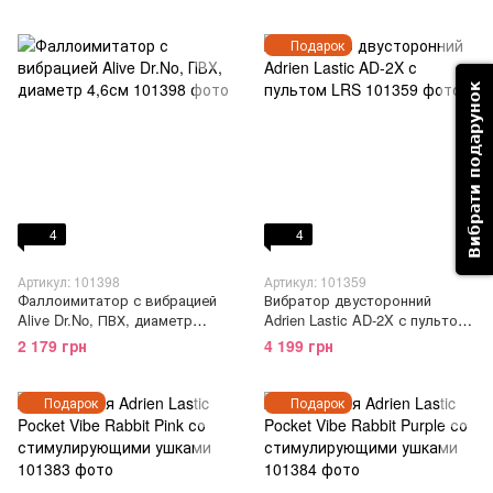
водонепроницаемый, 18
режимов работы
Подарок
Вибрати подарунок
4
4
Артикул: 101398
Артикул: 101359
Фаллоимитатор с вибрацией
Вибратор двусторонний
Alive Dr.No, ПВХ, диаметр
Adrien Lastic AD-2X с пультом
4,6см
LRS
2 179 грн
4 199 грн
Подарок
Подарок