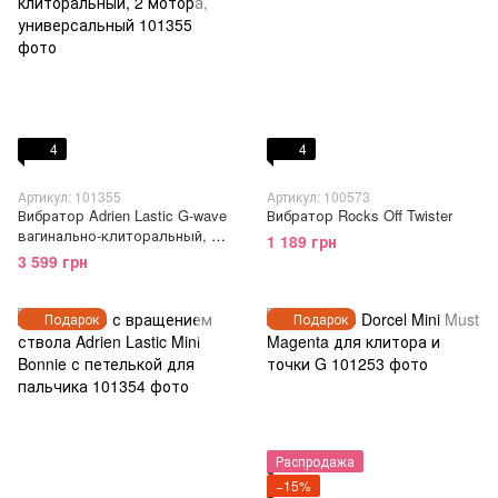
4
4
Артикул: 101355
Артикул: 100573
Вибратор Adrien Lastic G-wave
Вибратор Rocks Off Twister
вагинально-клиторальный, 2
1 189 грн
мотора, универсальный
3 599 грн
Подарок
Подарок
Распродажа
−15%