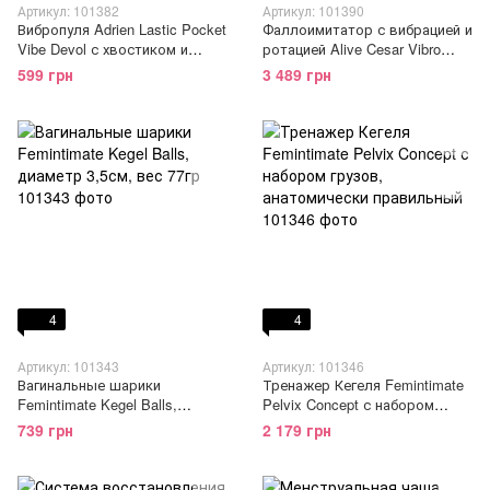
Артикул: 101382
Артикул: 101390
Вибропуля Adrien Lastic Pocket
Фаллоимитатор с вибрацией и
Vibe Devol с хвостиком и
ротацией Alive Cesar Vibro
рожками
Plus FutureSkyn, диаметр
599 грн
3 489 грн
3,5см, реалистичный
4
4
Артикул: 101343
Артикул: 101346
Вагинальные шарики
Тренажер Кегеля Femintimate
Femintimate Kegel Balls,
Pelvix Concept с набором
диаметр 3,5см, вес 77гр
грузов, анатомически
739 грн
2 179 грн
правильный