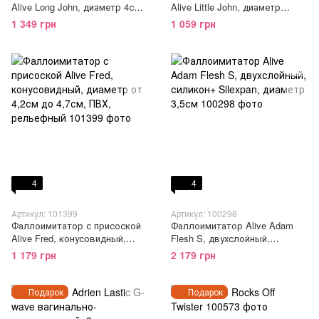
Alive Long John, диаметр 4см,
Alive Little John, диаметр
ПВХ, конусовидный
3,5см, ПВХ, объемная головка
1 349 грн
1 059 грн
4
4
Артикул: 101399
Артикул: 100298
Фаллоимитатор с присоской
Фаллоимитатор Alive Adam
Alive Fred, конусовидный,
Flesh S, двухслойный,
диаметр от 4,2см до 4,7см,
силикон+ Silexpan, диаметр
1 179 грн
2 179 грн
ПВХ, рельефный
3,5см
Подарок
Подарок