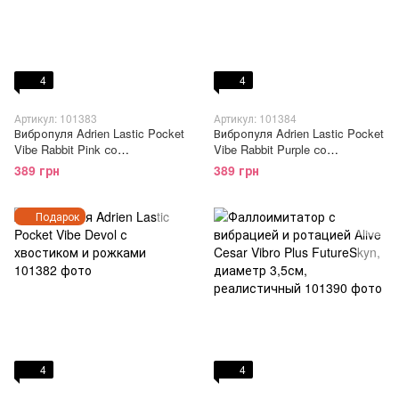
4
4
Артикул: 101383
Артикул: 101384
Вибропуля Adrien Lastic Pocket
Вибропуля Adrien Lastic Pocket
Vibe Rabbit Pink со
Vibe Rabbit Purple со
стимулирующими ушками
стимулирующими ушками
389 грн
389 грн
Подарок
4
4