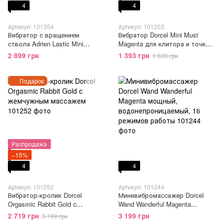
4
4
Артикул: 101354
Артикул: 101253
Вибратор с вращением
Вибратор Dorcel Mini Must
ствола Adrien Lastic Mini
Magenta для клитора и точки
Bonnie с петелькой для
G
2 899 грн
1 393 грн
1 639 грн
пальчика
Подарок
Распродажа
−15%
4
4
Артикул: 101252
Артикул: 101244
Вибратор-кролик Dorcel
Минивибромассажер Dorcel
Orgasmic Rabbit Gold с
Wand Wanderful Magenta
жемчужным массажем
мощный,
2 719 грн
3 199 грн
3 199 грн