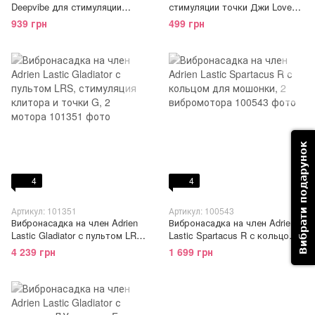
Deepvibe для стимуляции
стимуляции точки Джи Love
точки G
To Love G-LOVER
939 грн
499 грн
Вибрати подарунок
4
4
Артикул: 101351
Артикул: 100543
Вибронасадка на член Adrien
Вибронасадка на член Adrien
Lastic Gladiator с пультом LRS,
Lastic Spartacus R с кольцом
стимуляция клитора и точки
для мошонки, 2 вибромотора
4 239 грн
1 699 грн
G, 2 мотора