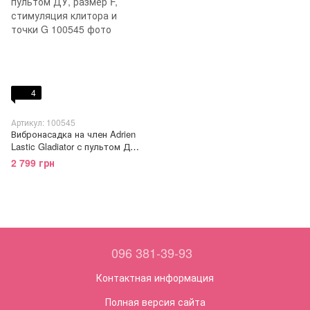
4
Артикул: 100545
Вибронасадка на член Adrien
Lastic Gladiator с пультом ДУ,
размер F, стимуляция
2 799 грн
клитора и точки G
096 381-39-93
Контактная информация
Полная версия сайта