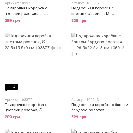
Артикул: 103375
Артикул: 103376
Подарочная коробка с
Подарочная коробка с
цветами розовая, L -
цветами розовая, M -
28.5х21.5х11 cм
25.5х18.5х10 cм
399 грн
339 грн
4
Артикул: 103377
Артикул: 106913
Подарочная коробка с
Подарочная коробка с бантом
цветами розовая, S -
бордово-золотая, L —
22.5х15.5х9 cм
29,5×22,5×13 см
289 грн
529 грн