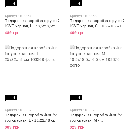
4
4
Артикул: 103367
Артикул: 103368
Подарочная коробка с ручкой
Подарочная коробка с ручкой
LOVE черная, L - 18,5х18,5х19
LOVE черная, S - 16,5х16,5х17
см
см
489 грн
409 грн
4
4
Артикул: 103369
Артикул: 103370
Подарочная коробка Just for
Подарочная коробка Just for
you красная, L - 25х22х18 см
you красная, M -
19,5х19,5х16,5 см
389 грн
329 грн