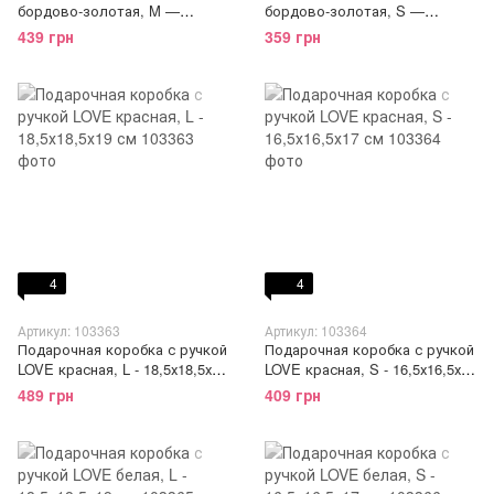
бордово-золотая, M —
бордово-золотая, S —
25×18,5×11,5 см
21,5×14,5×9,7 см
439 грн
359 грн
4
4
Артикул: 103363
Артикул: 103364
Подарочная коробка с ручкой
Подарочная коробка с ручкой
LOVE красная, L - 18,5х18,5х19
LOVE красная, S - 16,5х16,5х17
см
см
489 грн
409 грн