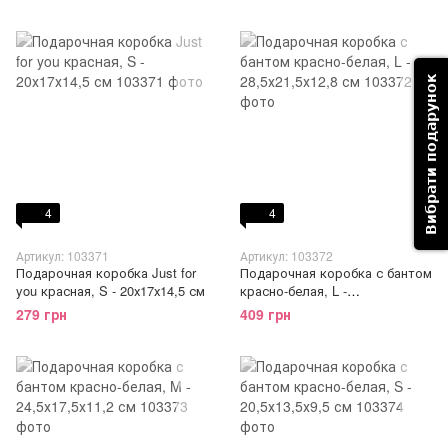
Вибрати подарунок
4
4
Артикул: 103371
Артикул: 103372
Подарочная коробка Just for
Подарочная коробка с бантом
you красная, S - 20х17х14,5 см
красно-белая, L -
28,5х21,5х12,8 см
279 грн
409 грн