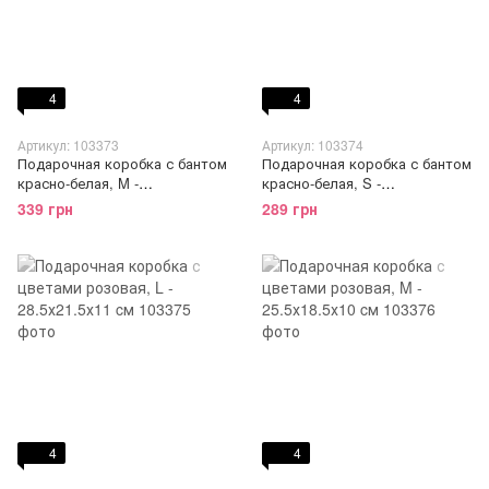
4
4
Артикул: 103373
Артикул: 103374
Подарочная коробка с бантом
Подарочная коробка с бантом
красно-белая, M -
красно-белая, S -
24,5х17,5х11,2 см
20,5х13,5х9,5 см
339 грн
289 грн
4
4