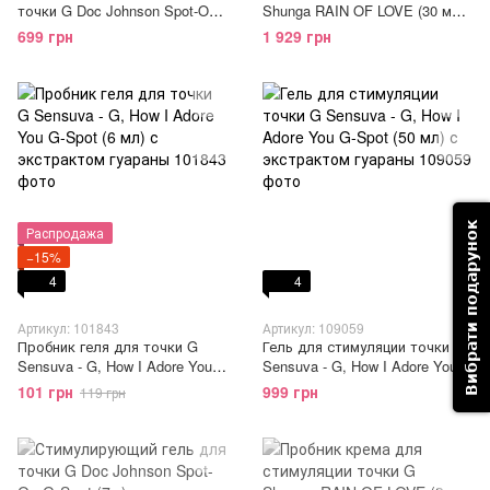
точки G Doc Johnson Spot-On
Shunga RAIN OF LOVE (30 мл),
G-Spot (56 гр) с маслом
разогревающий,
699 грн
1 929 грн
миндаля и перечной мяты
накопительный эффект
Вибрати подарунок
Распродажа
−15%
4
4
Артикул: 101843
Артикул: 109059
Пробник геля для точки G
Гель для стимуляции точки G
Sensuva - G, How I Adore You
Sensuva - G, How I Adore You
G-Spot (6 мл) с экстрактом
G-Spot (50 мл) с экстрактом
101 грн
999 грн
119 грн
гуараны
гуараны