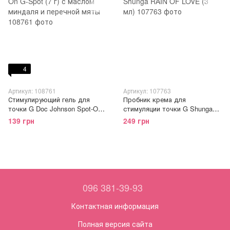
4
Артикул: 108761
Артикул: 107763
Стимулирующий гель для
Пробник крема для
точки G Doc Johnson Spot-On
стимуляции точки G Shunga
G-Spot (7 г) с маслом миндаля
RAIN OF LOVE (3 мл)
139 грн
249 грн
и перечной мяты
096 381-39-93
Контактная информация
Полная версия сайта