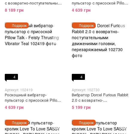
с возвратно-поступательным
пульсатор с присоской Pillow
движением головки,
Talk - Feisty Thrusting Vibrator
8 189 грн
4 639 грн
стимуляция точки G
Pink
Подарок
Подарок
4
4
Артикул: 102419
Артикул: 102730
Роскошный вибратор-
Вибратор Dorcel Furious Rabbit
пульсатор с присоской Pillow
2.0 с возвратно-
Talk - Feisty Thrusting Vibrator
поступательными движениями
4 639 грн
5 199 грн
Teal
головки, перезаряжаемый
Подарок
Подарок