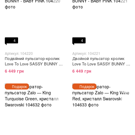
4
4
Артикул: 104220
Артикул: 104221
Подвійний пульсатор-кролик
Двойной пульсатор кролик
Love To Love SASSY BUNNY -
Love To Love SASSY BUNNY -
BABY PINK
BABY PINK
6 449 грн
6 449 грн
Подарок
Подарок