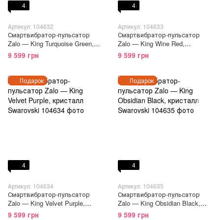
4
4
Артикул: 104632
Артикул: 104633
Смартвибратор-пульсатор
Смартвибратор-пульсатор
Zalo — King Turquoise Green,
Zalo — King Wine Red,
кристалл Swarovski
кристалл Swarovski
9 599 грн
9 599 грн
Подарок
Подарок
4
4
Артикул: 104634
Артикул: 104635
Смартвибратор-пульсатор
Смартвибратор-пульсатор
Zalo — King Velvet Purple,
Zalo — King Obsidian Black,
кристалл Swarovski
кристалл Swarovski
9 599 грн
9 599 грн