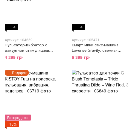
4
4
Артикул: 104659
Артикул: 105471
Пульсатор-вибратор с
Смарт мини секс-машина
вакуумной стимуляцией
Lovense Gravity, съемная
клитора Zalo - ROSE Thruster
присоска, подходит для
4 299 грн
6 399 грн
Strawberry Pink
вебкама
Подарок
Распродажа
−15%