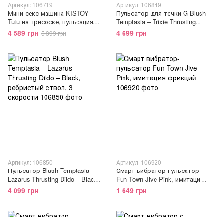
Артикул: 106719
Артикул: 106849
Мини секс-машина KISTOY
Пульсатор для точки G Blush
Tutu на присоске, пульсация,
Temptasia – Trixie Thrusting
вибрация, подогрев
Dildo – Wine Red, 3 скорости
4 589 грн
4 699 грн
5 399 грн
Артикул: 106850
Артикул: 106920
Пульсатор Blush Temptasia –
Смарт вибратор-пульсатор
Lazarus Thrusting Dildo – Black,
Fun Town Jive Pink, имитация
ребристый ствол, 3 скорости
фрикций
4 099 грн
1 649 грн