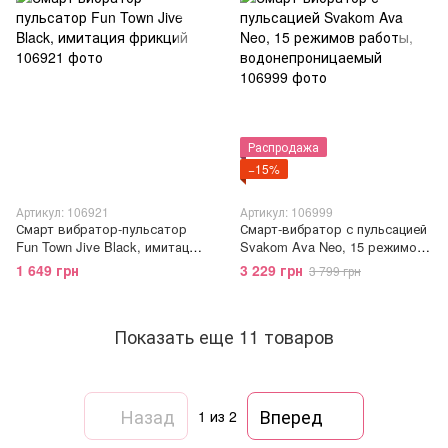
Распродажа
−15%
Артикул: 106921
Артикул: 106999
Смарт вибратор-пульсатор
Смарт-вибратор с пульсацией
Fun Town Jive Black, имитация
Svakom Ava Neo, 15 режимов
фрикций
работы, водонепроницаемый
1 649 грн
3 229 грн
3 799 грн
Показать еще 11 товаров
Назад
Вперед
1
из 2