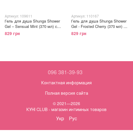
Артикул: 109611
Артикул: 110167
Гель для душа Shunga Shower
Гель для душа Shunga Shower
Gel – Sensual Mint (370 мл) с
Gel - Frosted Cherry (370 мл) с
растительными маслами и
растительными маслами и
829 грн
829 грн
витамином Е
витамином Е
096 381-39-93
Контактная информация
Полная версия сайта
© 2021—2026
КУНІ CLUB - магазин интимных товаров
Укр
Рус