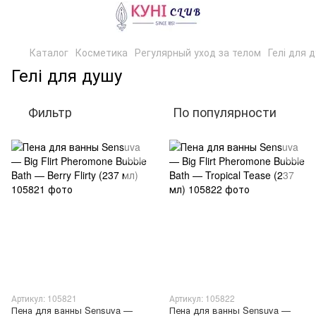
Каталог
Косметика
Регулярный уход за телом
Гелі для 
Гелі для душу
Фильтр
По популярности
Артикул: 105821
Артикул: 105822
Пена для ванны Sensuva —
Пена для ванны Sensuva —