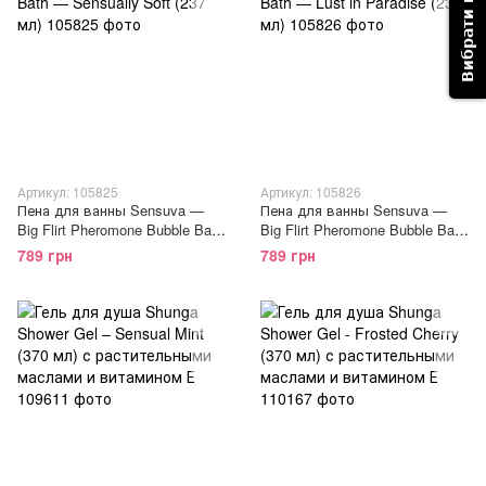
Артикул: 105825
Артикул: 105826
Пена для ванны Sensuva —
Пена для ванны Sensuva —
Big Flirt Pheromone Bubble Bath
Big Flirt Pheromone Bubble Bath
— Sensually Soft (237 мл)
— Lust in Paradise (237 мл)
789 грн
789 грн