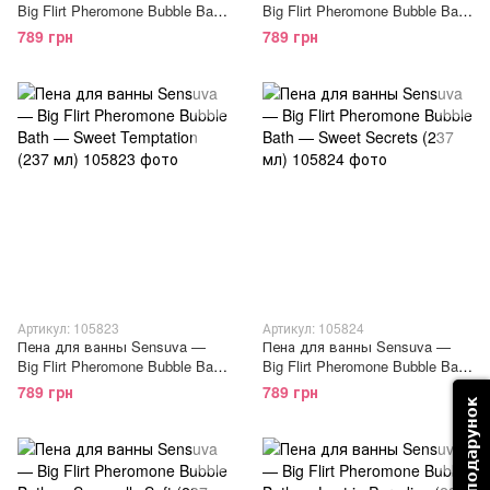
Big Flirt Pheromone Bubble Bath
Big Flirt Pheromone Bubble Bath
— Berry Flirty (237 мл)
— Tropical Tease (237 мл)
789 грн
789 грн
Артикул: 105823
Артикул: 105824
Пена для ванны Sensuva —
Пена для ванны Sensuva —
Big Flirt Pheromone Bubble Bath
Big Flirt Pheromone Bubble Bath
— Sweet Temptation (237 мл)
— Sweet Secrets (237 мл)
789 грн
789 грн
Вибрати подарунок