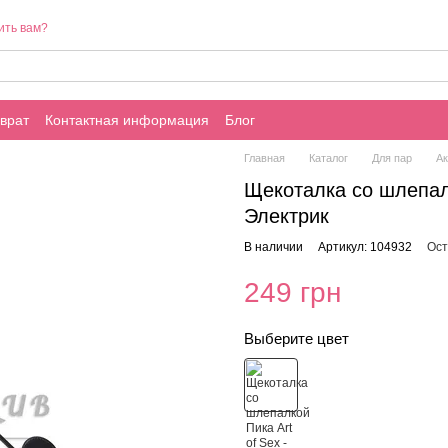
ить вам?
врат
Контактная информация
Блог
Главная
Каталог
Для пар
А
Щекоталка со шлепалко
Электрик
В наличии
Артикул: 104932
Ост
249 грн
Выберите цвет