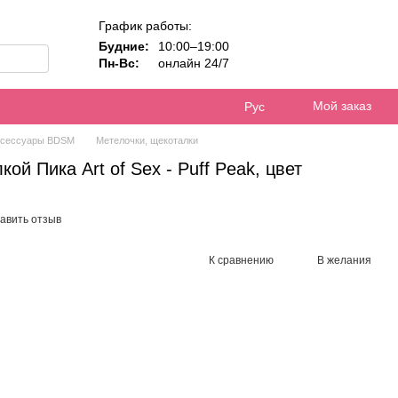
График работы:
Будние:
10:00–19:00
Пн-Вс:
онлайн 24/7
Мой заказ
Рус
ксессуары BDSM
Метелочки, щекоталки
й Пика Art of Sex - Puff Peak, цвет
авить отзыв
К сравнению
В желания