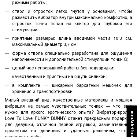
режимы работы;
ствол и отросток легко гнутся у основания, чтобы
разместить вибратор внутри максимально комфортно, а
отросток точно попал на клитор для глубокой его
стимуляции;
приятные размеры: длина вводимой части 10,3 см,
максимальный диаметр 3,7 см;
форма ствола специально разработана для ощущения
наполненности и дополнительной стимуляции точки G;
целый час непрерывной работы без подзарядки;
качественный и приятный на ощупь силикон;
в комплекте — шикарный бархатный мешочек для
хранения и транспортировки.
Милый внешний вид, качественные материалы и мощная
вибрация на самых чувствительных точках — что еще
нужно для яркого эротического опыта? Вибратор-кролик
Вибрати подарунок
Love To Love FUNKY BUNNY станет прекрасным подарком
для девушки, отличной первой игрушкой, замечательным
презентом на девичник и удачным решением, чтобы
порадовать себя.